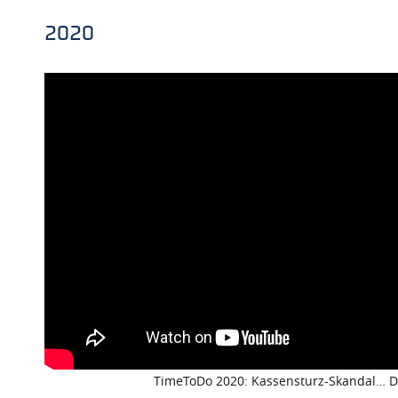
2020
TimeToDo 2020: Kassensturz-Skandal… D