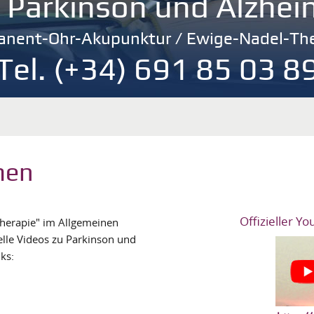
i Parkinson und Alzhei
anent-Ohr-Akupunktur / Ewige-Nadel-The
Tel. (+34) 691 85 03 8
men
Offizieller Y
-Therapie" im Allgemeinen
lle Videos zu Parkinson und
ks: